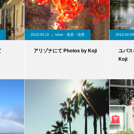
2010.04.10
View・風景・情景
2010.04.09
て
アリゾナにて Photos by Koji
ユバスキ
Koji