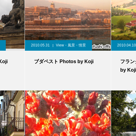
2010.05.31
View・風景・情景
2010.04.10
oji
ブダペスト Photos by Koji
フランク
by Koj