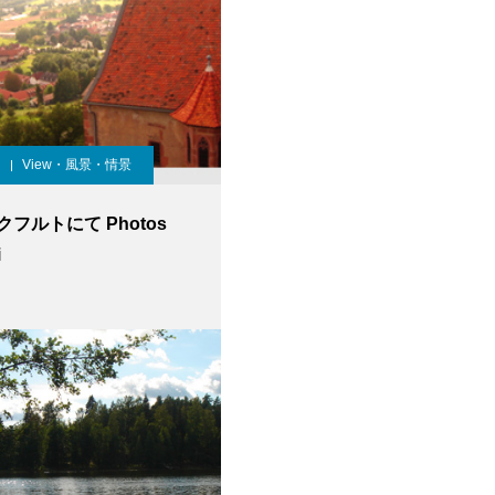
View・風景・情景
フルトにて Photos
i