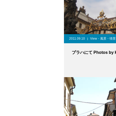
2011.09.10
View・風景・情景
プラハにて Photos by K