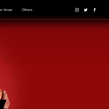
r throw
Others