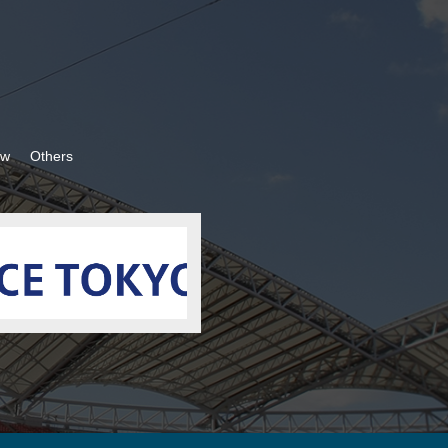
ow
Others