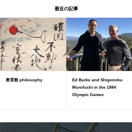
最近の記事
philosophy
Ed Burke and Shigenobu
Memor
Murofushi in the 1984
Olympic Games