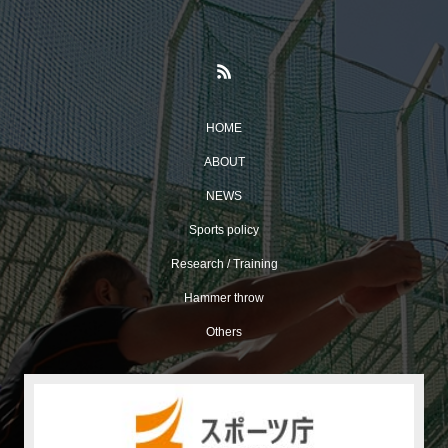
HOME
ABOUT
NEWS
Sports policy
Research / Training
Hammer throw
Others