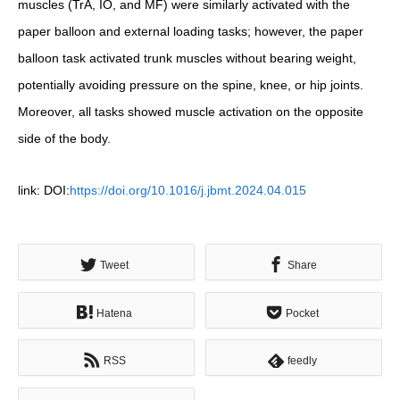
muscles (TrA, IO, and MF) were similarly activated with the
paper balloon and external loading tasks; however, the paper
balloon task activated trunk muscles without bearing weight,
potentially avoiding pressure on the spine, knee, or hip joints.
Moreover, all tasks showed muscle activation on the opposite
side of the body.
link:
DOI:
https://doi.org/10.1016/j.jbmt.2024.04.015
Tweet
Share
Hatena
Pocket
RSS
feedly