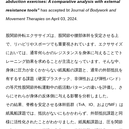
abduction exercises: A comparative analysis with external
resistance tools”
has accepted bt Journal
of Bodywork and
Movement Therapies
on April 03, 2024.
股関節外転エクササイズは、股関節や腰部体幹を安定させる上
で、リハビリやスポーツでも重要視されています。エクササイズ
においては、通常何らかのレジスタンスを身体に与えることでト
レーニング効果を求めることが主流となっています。そんな中、
身体に圧力が全くかからない紙風船の課題と、通常の外部抵抗を
有するする課題（硬質プラスチック、非弾性および弾性バンド）
の等尺性股関節外転運動中の筋活動パターンの違いを評価し、さ
らにそれらが身体の反体側に与える影響を分析しました。
その結果、脊椎を安定させる体幹筋群（TrA、IO、およびMF）は
紙風船課題では、抵抗がないにもかかわらず、外部抵抗課題と同
様に活性化されたことがわかりました。紙風船課題は、圧を関節