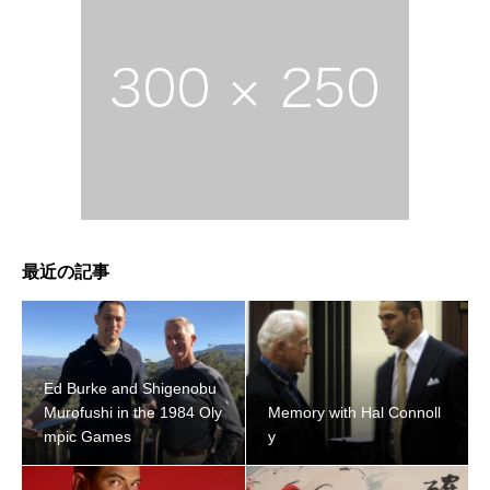
最近の記事
Ed Burke and Shigenobu
Murofushi in the 1984 Oly
Memory with Hal Connoll
mpic Games
y