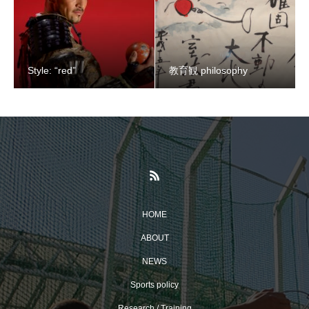
Style: “red”
教育観 philosophy
HOME
ABOUT
NEWS
Sports policy
Research / Training